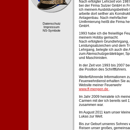
Nach erfolgter Lehrzeit von 198
bei der Firma Sulzer GmbH in Fr
ich meinem Ausbildungsbetrieb 
arbeite dort seither als Konstruk
Anlagenbau. Nach mehrfacher
Umfirmierung heißt die Firma he
Datenschutz
GmbH.
Impressum
NS-Symbole
1993 habe ich die freiwillige Fe
meinem Hobby gemacht.
Nach erfolgtem Grundlehrgang,
Leistungsabzeichen und dem Tr
Lehrgang, belegte ich auch die 
zum Atemschutzgeräteträger, Sp
und Maschinisten.
In der Zeit von 1993 bis 2007 beg
die Position des Schriftführers.
Weiterführende Informationen zu
Feuerwehrdienst erhalten Sie au
Website meiner Feuerwehr
www.ff-mengen.de
.
Im Jahr 2009 heiratete ich meine
Carmen mit der ich bereits seit 
zusammen war.
Im August 2011 kam unser klein
Lukas zur Welt.
Bis zur Geburt unseres Sohnes 
Reisen unser großes, gemeins