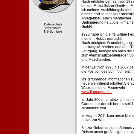
Nach erfolgter Lehrzeit von 198
bei der Firma Sulzer GmbH in Fr
ich meinem Ausbildungsbetrieb 
arbeite dort seither als Konstruk
Anlagenbau. Nach mehrfacher
Umfirmierung heißt die Firma he
Datenschutz
GmbH.
Impressum
NS-Symbole
1993 habe ich die freiwillige Fe
meinem Hobby gemacht.
Nach erfolgtem Grundlehrgang,
Leistungsabzeichen und dem Tr
Lehrgang, belegte ich auch die 
zum Atemschutzgeräteträger, Sp
und Maschinisten.
In der Zeit von 1993 bis 2007 beg
die Position des Schriftführers.
Weiterführende Informationen zu
Feuerwehrdienst erhalten Sie au
Website meiner Feuerwehr
www.ff-mengen.de
.
Im Jahr 2009 heiratete ich meine
Carmen mit der ich bereits seit 
zusammen war.
Im August 2011 kam unser klein
Lukas zur Welt.
Bis zur Geburt unseres Sohnes 
Reisen unser großes, gemeins