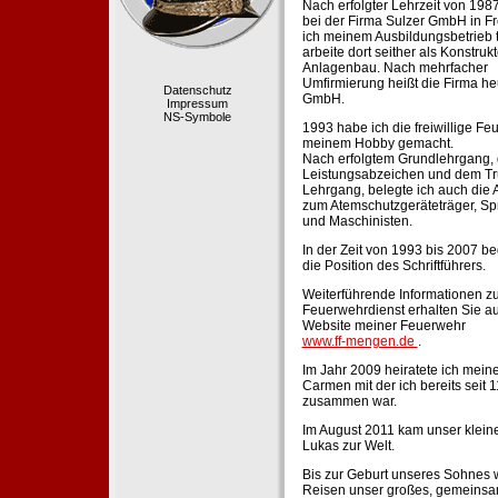
Nach erfolgter Lehrzeit von 198
bei der Firma Sulzer GmbH in Fr
ich meinem Ausbildungsbetrieb 
arbeite dort seither als Konstruk
Anlagenbau. Nach mehrfacher
Umfirmierung heißt die Firma he
Datenschutz
GmbH.
Impressum
NS-Symbole
1993 habe ich die freiwillige Fe
meinem Hobby gemacht.
Nach erfolgtem Grundlehrgang,
Leistungsabzeichen und dem Tr
Lehrgang, belegte ich auch die 
zum Atemschutzgeräteträger, Sp
und Maschinisten.
In der Zeit von 1993 bis 2007 beg
die Position des Schriftführers.
Weiterführende Informationen zu
Feuerwehrdienst erhalten Sie au
Website meiner Feuerwehr
www.ff-mengen.de
.
Im Jahr 2009 heiratete ich meine
Carmen mit der ich bereits seit 
zusammen war.
Im August 2011 kam unser klein
Lukas zur Welt.
Bis zur Geburt unseres Sohnes 
Reisen unser großes, gemeins