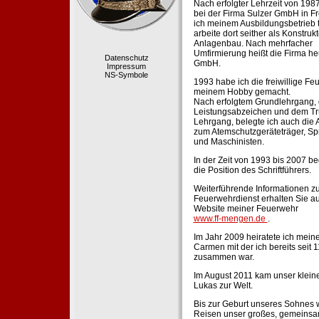
Nach erfolgter Lehrzeit von 198
bei der Firma Sulzer GmbH in Fr
ich meinem Ausbildungsbetrieb 
arbeite dort seither als Konstruk
Anlagenbau. Nach mehrfacher
Umfirmierung heißt die Firma he
Datenschutz
GmbH.
Impressum
NS-Symbole
1993 habe ich die freiwillige Fe
meinem Hobby gemacht.
Nach erfolgtem Grundlehrgang,
Leistungsabzeichen und dem Tr
Lehrgang, belegte ich auch die 
zum Atemschutzgeräteträger, Sp
und Maschinisten.
In der Zeit von 1993 bis 2007 beg
die Position des Schriftführers.
Weiterführende Informationen zu
Feuerwehrdienst erhalten Sie au
Website meiner Feuerwehr
www.ff-mengen.de
.
Im Jahr 2009 heiratete ich meine
Carmen mit der ich bereits seit 
zusammen war.
Im August 2011 kam unser klein
Lukas zur Welt.
Bis zur Geburt unseres Sohnes 
Reisen unser großes, gemeins