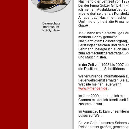
Nach erfolgter Lehrzeit von 198
bei der Firma Sulzer GmbH in Fr
ich meinem Ausbildungsbetrieb 
arbeite dort seither als Konstruk
Anlagenbau. Nach mehrfacher
Umfirmierung heißt die Firma he
Datenschutz
GmbH.
Impressum
NS-Symbole
1993 habe ich die freiwillige Fe
meinem Hobby gemacht.
Nach erfolgtem Grundlehrgang,
Leistungsabzeichen und dem Tr
Lehrgang, belegte ich auch die 
zum Atemschutzgeräteträger, Sp
und Maschinisten.
In der Zeit von 1993 bis 2007 beg
die Position des Schriftführers.
Weiterführende Informationen zu
Feuerwehrdienst erhalten Sie au
Website meiner Feuerwehr
www.ff-mengen.de
.
Im Jahr 2009 heiratete ich meine
Carmen mit der ich bereits seit 
zusammen war.
Im August 2011 kam unser klein
Lukas zur Welt.
Bis zur Geburt unseres Sohnes 
Reisen unser großes, gemeins