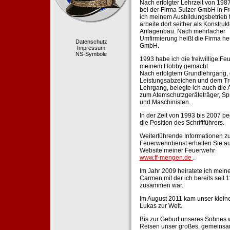
Nach erfolgter Lehrzeit von 198
bei der Firma Sulzer GmbH in Fr
ich meinem Ausbildungsbetrieb 
arbeite dort seither als Konstruk
Anlagenbau. Nach mehrfacher
Umfirmierung heißt die Firma he
Datenschutz
GmbH.
Impressum
NS-Symbole
1993 habe ich die freiwillige Fe
meinem Hobby gemacht.
Nach erfolgtem Grundlehrgang,
Leistungsabzeichen und dem Tr
Lehrgang, belegte ich auch die 
zum Atemschutzgeräteträger, Sp
und Maschinisten.
In der Zeit von 1993 bis 2007 beg
die Position des Schriftführers.
Weiterführende Informationen zu
Feuerwehrdienst erhalten Sie au
Website meiner Feuerwehr
www.ff-mengen.de
.
Im Jahr 2009 heiratete ich meine
Carmen mit der ich bereits seit 
zusammen war.
Im August 2011 kam unser klein
Lukas zur Welt.
Bis zur Geburt unseres Sohnes 
Reisen unser großes, gemeins