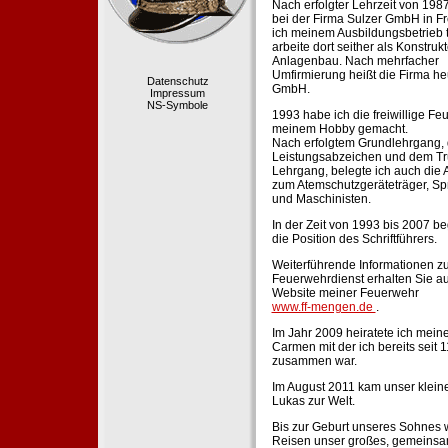
Nach erfolgter Lehrzeit von 198
bei der Firma Sulzer GmbH in Fr
ich meinem Ausbildungsbetrieb 
arbeite dort seither als Konstruk
Anlagenbau. Nach mehrfacher
Umfirmierung heißt die Firma he
Datenschutz
GmbH.
Impressum
NS-Symbole
1993 habe ich die freiwillige Fe
meinem Hobby gemacht.
Nach erfolgtem Grundlehrgang,
Leistungsabzeichen und dem Tr
Lehrgang, belegte ich auch die 
zum Atemschutzgeräteträger, Sp
und Maschinisten.
In der Zeit von 1993 bis 2007 beg
die Position des Schriftführers.
Weiterführende Informationen zu
Feuerwehrdienst erhalten Sie au
Website meiner Feuerwehr
www.ff-mengen.de
.
Im Jahr 2009 heiratete ich meine
Carmen mit der ich bereits seit 
zusammen war.
Im August 2011 kam unser klein
Lukas zur Welt.
Bis zur Geburt unseres Sohnes 
Reisen unser großes, gemeins