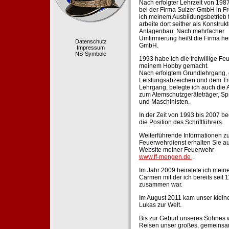
Nach erfolgter Lehrzeit von 198
bei der Firma Sulzer GmbH in Fr
ich meinem Ausbildungsbetrieb 
arbeite dort seither als Konstruk
Anlagenbau. Nach mehrfacher
Umfirmierung heißt die Firma he
Datenschutz
GmbH.
Impressum
NS-Symbole
1993 habe ich die freiwillige Fe
meinem Hobby gemacht.
Nach erfolgtem Grundlehrgang,
Leistungsabzeichen und dem Tr
Lehrgang, belegte ich auch die 
zum Atemschutzgeräteträger, Sp
und Maschinisten.
In der Zeit von 1993 bis 2007 beg
die Position des Schriftführers.
Weiterführende Informationen zu
Feuerwehrdienst erhalten Sie au
Website meiner Feuerwehr
www.ff-mengen.de
.
Im Jahr 2009 heiratete ich meine
Carmen mit der ich bereits seit 
zusammen war.
Im August 2011 kam unser klein
Lukas zur Welt.
Bis zur Geburt unseres Sohnes 
Reisen unser großes, gemeins