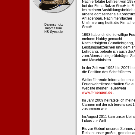
Nach erfolgter Lehrzeit von 198
bei der Firma Sulzer GmbH in Fr
ich meinem Ausbildungsbetrieb 
arbeite dort seither als Konstruk
Anlagenbau. Nach mehrfacher
Umfirmierung heißt die Firma he
Datenschutz
GmbH.
Impressum
NS-Symbole
1993 habe ich die freiwillige Fe
meinem Hobby gemacht.
Nach erfolgtem Grundlehrgang,
Leistungsabzeichen und dem Tr
Lehrgang, belegte ich auch die 
zum Atemschutzgeräteträger, Sp
und Maschinisten.
In der Zeit von 1993 bis 2007 beg
die Position des Schriftführers.
Weiterführende Informationen zu
Feuerwehrdienst erhalten Sie au
Website meiner Feuerwehr
www.ff-mengen.de
.
Im Jahr 2009 heiratete ich meine
Carmen mit der ich bereits seit 
zusammen war.
Im August 2011 kam unser klein
Lukas zur Welt.
Bis zur Geburt unseres Sohnes 
Reisen unser großes, gemeins