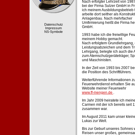
Nach erfolgter Lehrzeit von 198
bei der Firma Sulzer GmbH in Fr
ich meinem Ausbildungsbetrieb 
arbeite dort seither als Konstruk
Anlagenbau. Nach mehrfacher
Umfirmierung heißt die Firma he
Datenschutz
GmbH.
Impressum
NS-Symbole
1993 habe ich die freiwillige Fe
meinem Hobby gemacht.
Nach erfolgtem Grundlehrgang,
Leistungsabzeichen und dem Tr
Lehrgang, belegte ich auch die 
zum Atemschutzgeräteträger, Sp
und Maschinisten.
In der Zeit von 1993 bis 2007 beg
die Position des Schriftführers.
Weiterführende Informationen zu
Feuerwehrdienst erhalten Sie au
Website meiner Feuerwehr
www.ff-mengen.de
.
Im Jahr 2009 heiratete ich meine
Carmen mit der ich bereits seit 
zusammen war.
Im August 2011 kam unser klein
Lukas zur Welt.
Bis zur Geburt unseres Sohnes 
Reisen unser großes, gemeins