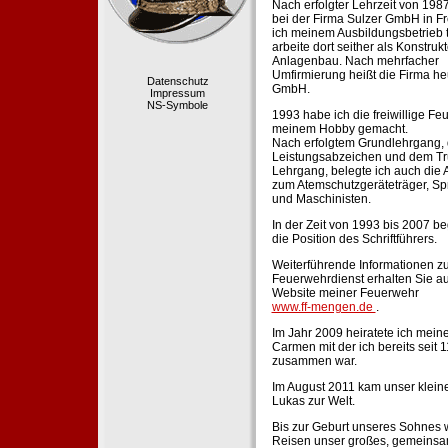
Nach erfolgter Lehrzeit von 198
bei der Firma Sulzer GmbH in Fr
ich meinem Ausbildungsbetrieb 
arbeite dort seither als Konstruk
Anlagenbau. Nach mehrfacher
Umfirmierung heißt die Firma he
Datenschutz
GmbH.
Impressum
NS-Symbole
1993 habe ich die freiwillige Fe
meinem Hobby gemacht.
Nach erfolgtem Grundlehrgang,
Leistungsabzeichen und dem Tr
Lehrgang, belegte ich auch die 
zum Atemschutzgeräteträger, Sp
und Maschinisten.
In der Zeit von 1993 bis 2007 beg
die Position des Schriftführers.
Weiterführende Informationen zu
Feuerwehrdienst erhalten Sie au
Website meiner Feuerwehr
www.ff-mengen.de
.
Im Jahr 2009 heiratete ich meine
Carmen mit der ich bereits seit 
zusammen war.
Im August 2011 kam unser klein
Lukas zur Welt.
Bis zur Geburt unseres Sohnes 
Reisen unser großes, gemeins