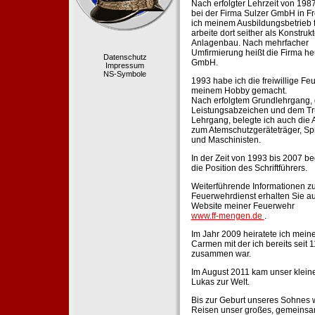
Nach erfolgter Lehrzeit von 198
bei der Firma Sulzer GmbH in Fr
ich meinem Ausbildungsbetrieb 
arbeite dort seither als Konstruk
Anlagenbau. Nach mehrfacher
Umfirmierung heißt die Firma he
Datenschutz
GmbH.
Impressum
NS-Symbole
1993 habe ich die freiwillige Fe
meinem Hobby gemacht.
Nach erfolgtem Grundlehrgang,
Leistungsabzeichen und dem Tr
Lehrgang, belegte ich auch die 
zum Atemschutzgeräteträger, Sp
und Maschinisten.
In der Zeit von 1993 bis 2007 beg
die Position des Schriftführers.
Weiterführende Informationen zu
Feuerwehrdienst erhalten Sie au
Website meiner Feuerwehr
www.ff-mengen.de
.
Im Jahr 2009 heiratete ich meine
Carmen mit der ich bereits seit 
zusammen war.
Im August 2011 kam unser klein
Lukas zur Welt.
Bis zur Geburt unseres Sohnes 
Reisen unser großes, gemeins