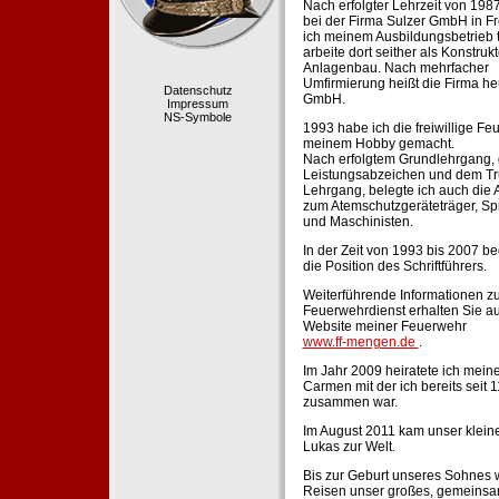
Nach erfolgter Lehrzeit von 198
bei der Firma Sulzer GmbH in Fr
ich meinem Ausbildungsbetrieb 
arbeite dort seither als Konstruk
Anlagenbau. Nach mehrfacher
Umfirmierung heißt die Firma he
Datenschutz
GmbH.
Impressum
NS-Symbole
1993 habe ich die freiwillige Fe
meinem Hobby gemacht.
Nach erfolgtem Grundlehrgang,
Leistungsabzeichen und dem Tr
Lehrgang, belegte ich auch die 
zum Atemschutzgeräteträger, Sp
und Maschinisten.
In der Zeit von 1993 bis 2007 beg
die Position des Schriftführers.
Weiterführende Informationen zu
Feuerwehrdienst erhalten Sie au
Website meiner Feuerwehr
www.ff-mengen.de
.
Im Jahr 2009 heiratete ich meine
Carmen mit der ich bereits seit 
zusammen war.
Im August 2011 kam unser klein
Lukas zur Welt.
Bis zur Geburt unseres Sohnes 
Reisen unser großes, gemeins