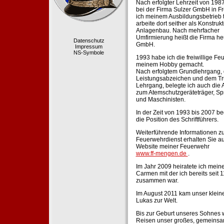
Nach erfolgter Lehrzeit von 198
bei der Firma Sulzer GmbH in Fr
ich meinem Ausbildungsbetrieb 
arbeite dort seither als Konstruk
Anlagenbau. Nach mehrfacher
Umfirmierung heißt die Firma he
Datenschutz
GmbH.
Impressum
NS-Symbole
1993 habe ich die freiwillige Fe
meinem Hobby gemacht.
Nach erfolgtem Grundlehrgang,
Leistungsabzeichen und dem Tr
Lehrgang, belegte ich auch die 
zum Atemschutzgeräteträger, Sp
und Maschinisten.
In der Zeit von 1993 bis 2007 beg
die Position des Schriftführers.
Weiterführende Informationen zu
Feuerwehrdienst erhalten Sie au
Website meiner Feuerwehr
www.ff-mengen.de
.
Im Jahr 2009 heiratete ich meine
Carmen mit der ich bereits seit 
zusammen war.
Im August 2011 kam unser klein
Lukas zur Welt.
Bis zur Geburt unseres Sohnes 
Reisen unser großes, gemeins