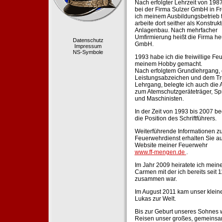
Nach erfolgter Lehrzeit von 198
bei der Firma Sulzer GmbH in Fr
ich meinem Ausbildungsbetrieb 
arbeite dort seither als Konstruk
Anlagenbau. Nach mehrfacher
Umfirmierung heißt die Firma he
Datenschutz
GmbH.
Impressum
NS-Symbole
1993 habe ich die freiwillige Fe
meinem Hobby gemacht.
Nach erfolgtem Grundlehrgang,
Leistungsabzeichen und dem Tr
Lehrgang, belegte ich auch die 
zum Atemschutzgeräteträger, Sp
und Maschinisten.
In der Zeit von 1993 bis 2007 beg
die Position des Schriftführers.
Weiterführende Informationen zu
Feuerwehrdienst erhalten Sie au
Website meiner Feuerwehr
www.ff-mengen.de
.
Im Jahr 2009 heiratete ich meine
Carmen mit der ich bereits seit 
zusammen war.
Im August 2011 kam unser klein
Lukas zur Welt.
Bis zur Geburt unseres Sohnes 
Reisen unser großes, gemeins