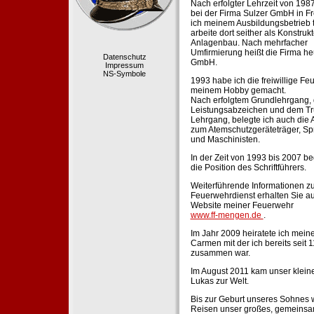
Nach erfolgter Lehrzeit von 198
bei der Firma Sulzer GmbH in Fr
ich meinem Ausbildungsbetrieb 
arbeite dort seither als Konstruk
Anlagenbau. Nach mehrfacher
Umfirmierung heißt die Firma he
Datenschutz
GmbH.
Impressum
NS-Symbole
1993 habe ich die freiwillige Fe
meinem Hobby gemacht.
Nach erfolgtem Grundlehrgang,
Leistungsabzeichen und dem Tr
Lehrgang, belegte ich auch die 
zum Atemschutzgeräteträger, Sp
und Maschinisten.
In der Zeit von 1993 bis 2007 beg
die Position des Schriftführers.
Weiterführende Informationen zu
Feuerwehrdienst erhalten Sie au
Website meiner Feuerwehr
www.ff-mengen.de
.
Im Jahr 2009 heiratete ich meine
Carmen mit der ich bereits seit 
zusammen war.
Im August 2011 kam unser klein
Lukas zur Welt.
Bis zur Geburt unseres Sohnes 
Reisen unser großes, gemeins