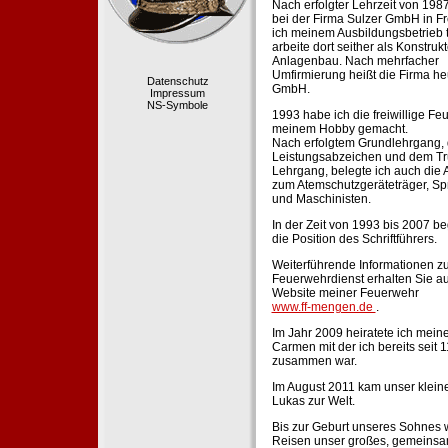
Nach erfolgter Lehrzeit von 198
bei der Firma Sulzer GmbH in Fr
ich meinem Ausbildungsbetrieb 
arbeite dort seither als Konstruk
Anlagenbau. Nach mehrfacher
Umfirmierung heißt die Firma he
Datenschutz
GmbH.
Impressum
NS-Symbole
1993 habe ich die freiwillige Fe
meinem Hobby gemacht.
Nach erfolgtem Grundlehrgang,
Leistungsabzeichen und dem Tr
Lehrgang, belegte ich auch die 
zum Atemschutzgeräteträger, Sp
und Maschinisten.
In der Zeit von 1993 bis 2007 beg
die Position des Schriftführers.
Weiterführende Informationen zu
Feuerwehrdienst erhalten Sie au
Website meiner Feuerwehr
www.ff-mengen.de
.
Im Jahr 2009 heiratete ich meine
Carmen mit der ich bereits seit 
zusammen war.
Im August 2011 kam unser klein
Lukas zur Welt.
Bis zur Geburt unseres Sohnes 
Reisen unser großes, gemeins