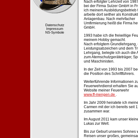
Nach erfolgter Lehrzeit von 198
bei der Firma Sulzer GmbH in Fr
ich meinem Ausbildungsbetrieb 
arbeite dort seither als Konstruk
Anlagenbau. Nach mehrfacher
Umfirmierung heißt die Firma he
Datenschutz
GmbH.
Impressum
NS-Symbole
1993 habe ich die freiwillige Fe
meinem Hobby gemacht.
Nach erfolgtem Grundlehrgang,
Leistungsabzeichen und dem Tr
Lehrgang, belegte ich auch die 
zum Atemschutzgeräteträger, Sp
und Maschinisten.
In der Zeit von 1993 bis 2007 beg
die Position des Schriftführers.
Weiterführende Informationen zu
Feuerwehrdienst erhalten Sie au
Website meiner Feuerwehr
www.ff-mengen.de
.
Im Jahr 2009 heiratete ich meine
Carmen mit der ich bereits seit 
zusammen war.
Im August 2011 kam unser klein
Lukas zur Welt.
Bis zur Geburt unseres Sohnes 
Reisen unser großes, gemeins