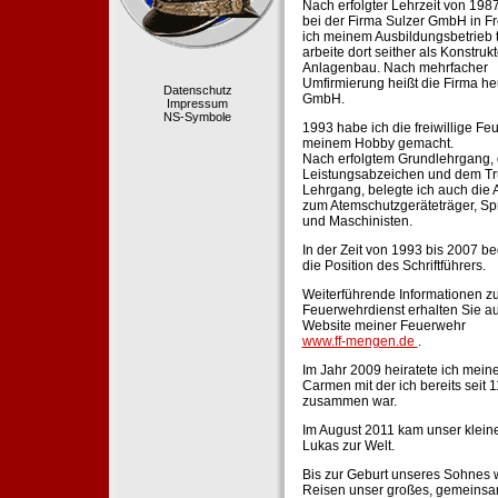
Nach erfolgter Lehrzeit von 198
bei der Firma Sulzer GmbH in Fr
ich meinem Ausbildungsbetrieb 
arbeite dort seither als Konstruk
Anlagenbau. Nach mehrfacher
Umfirmierung heißt die Firma he
Datenschutz
GmbH.
Impressum
NS-Symbole
1993 habe ich die freiwillige Fe
meinem Hobby gemacht.
Nach erfolgtem Grundlehrgang,
Leistungsabzeichen und dem Tr
Lehrgang, belegte ich auch die 
zum Atemschutzgeräteträger, Sp
und Maschinisten.
In der Zeit von 1993 bis 2007 beg
die Position des Schriftführers.
Weiterführende Informationen zu
Feuerwehrdienst erhalten Sie au
Website meiner Feuerwehr
www.ff-mengen.de
.
Im Jahr 2009 heiratete ich meine
Carmen mit der ich bereits seit 
zusammen war.
Im August 2011 kam unser klein
Lukas zur Welt.
Bis zur Geburt unseres Sohnes 
Reisen unser großes, gemeins