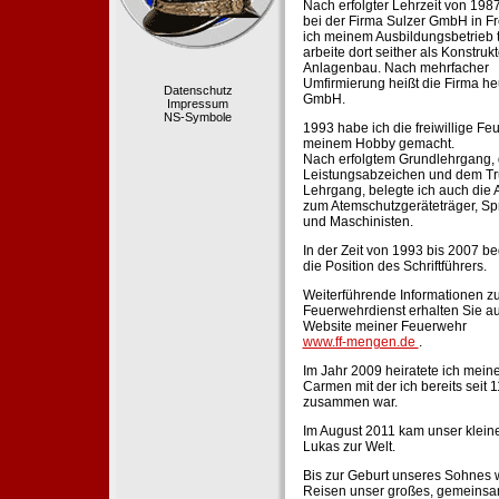
Nach erfolgter Lehrzeit von 198
bei der Firma Sulzer GmbH in Fr
ich meinem Ausbildungsbetrieb 
arbeite dort seither als Konstruk
Anlagenbau. Nach mehrfacher
Umfirmierung heißt die Firma he
Datenschutz
GmbH.
Impressum
NS-Symbole
1993 habe ich die freiwillige Fe
meinem Hobby gemacht.
Nach erfolgtem Grundlehrgang,
Leistungsabzeichen und dem Tr
Lehrgang, belegte ich auch die 
zum Atemschutzgeräteträger, Sp
und Maschinisten.
In der Zeit von 1993 bis 2007 beg
die Position des Schriftführers.
Weiterführende Informationen zu
Feuerwehrdienst erhalten Sie au
Website meiner Feuerwehr
www.ff-mengen.de
.
Im Jahr 2009 heiratete ich meine
Carmen mit der ich bereits seit 
zusammen war.
Im August 2011 kam unser klein
Lukas zur Welt.
Bis zur Geburt unseres Sohnes 
Reisen unser großes, gemeins