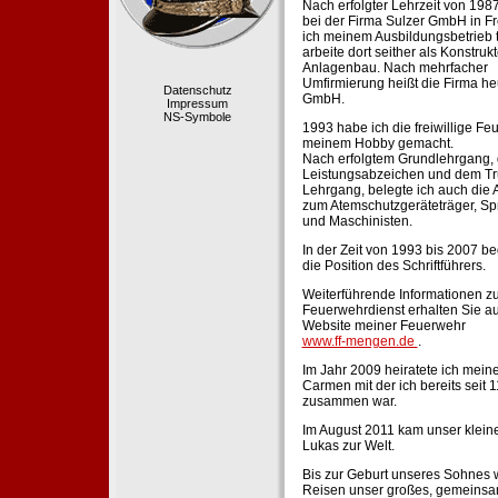
Nach erfolgter Lehrzeit von 198
bei der Firma Sulzer GmbH in Fr
ich meinem Ausbildungsbetrieb 
arbeite dort seither als Konstruk
Anlagenbau. Nach mehrfacher
Umfirmierung heißt die Firma he
Datenschutz
GmbH.
Impressum
NS-Symbole
1993 habe ich die freiwillige Fe
meinem Hobby gemacht.
Nach erfolgtem Grundlehrgang,
Leistungsabzeichen und dem Tr
Lehrgang, belegte ich auch die 
zum Atemschutzgeräteträger, Sp
und Maschinisten.
In der Zeit von 1993 bis 2007 beg
die Position des Schriftführers.
Weiterführende Informationen zu
Feuerwehrdienst erhalten Sie au
Website meiner Feuerwehr
www.ff-mengen.de
.
Im Jahr 2009 heiratete ich meine
Carmen mit der ich bereits seit 
zusammen war.
Im August 2011 kam unser klein
Lukas zur Welt.
Bis zur Geburt unseres Sohnes 
Reisen unser großes, gemeins