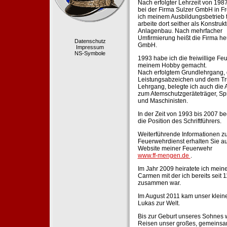
Nach erfolgter Lehrzeit von 198
bei der Firma Sulzer GmbH in Fr
ich meinem Ausbildungsbetrieb 
arbeite dort seither als Konstruk
Anlagenbau. Nach mehrfacher
Umfirmierung heißt die Firma he
Datenschutz
GmbH.
Impressum
NS-Symbole
1993 habe ich die freiwillige Fe
meinem Hobby gemacht.
Nach erfolgtem Grundlehrgang,
Leistungsabzeichen und dem Tr
Lehrgang, belegte ich auch die 
zum Atemschutzgeräteträger, Sp
und Maschinisten.
In der Zeit von 1993 bis 2007 beg
die Position des Schriftführers.
Weiterführende Informationen zu
Feuerwehrdienst erhalten Sie au
Website meiner Feuerwehr
www.ff-mengen.de
.
Im Jahr 2009 heiratete ich meine
Carmen mit der ich bereits seit 
zusammen war.
Im August 2011 kam unser klein
Lukas zur Welt.
Bis zur Geburt unseres Sohnes 
Reisen unser großes, gemeins