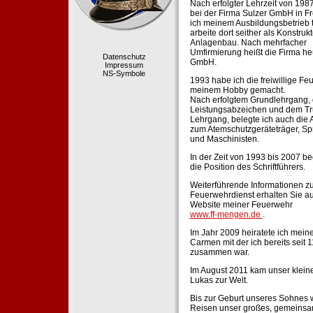
Nach erfolgter Lehrzeit von 198
bei der Firma Sulzer GmbH in Fr
ich meinem Ausbildungsbetrieb 
arbeite dort seither als Konstruk
Anlagenbau. Nach mehrfacher
Umfirmierung heißt die Firma he
Datenschutz
GmbH.
Impressum
NS-Symbole
1993 habe ich die freiwillige Fe
meinem Hobby gemacht.
Nach erfolgtem Grundlehrgang,
Leistungsabzeichen und dem Tr
Lehrgang, belegte ich auch die 
zum Atemschutzgeräteträger, Sp
und Maschinisten.
In der Zeit von 1993 bis 2007 beg
die Position des Schriftführers.
Weiterführende Informationen zu
Feuerwehrdienst erhalten Sie au
Website meiner Feuerwehr
www.ff-mengen.de
.
Im Jahr 2009 heiratete ich meine
Carmen mit der ich bereits seit 
zusammen war.
Im August 2011 kam unser klein
Lukas zur Welt.
Bis zur Geburt unseres Sohnes 
Reisen unser großes, gemeins