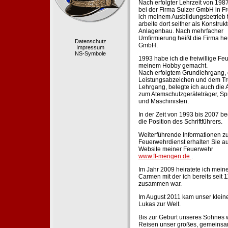
Nach erfolgter Lehrzeit von 198
bei der Firma Sulzer GmbH in Fr
ich meinem Ausbildungsbetrieb 
arbeite dort seither als Konstruk
Anlagenbau. Nach mehrfacher
Umfirmierung heißt die Firma he
Datenschutz
GmbH.
Impressum
NS-Symbole
1993 habe ich die freiwillige Fe
meinem Hobby gemacht.
Nach erfolgtem Grundlehrgang,
Leistungsabzeichen und dem Tr
Lehrgang, belegte ich auch die 
zum Atemschutzgeräteträger, Sp
und Maschinisten.
In der Zeit von 1993 bis 2007 beg
die Position des Schriftführers.
Weiterführende Informationen zu
Feuerwehrdienst erhalten Sie au
Website meiner Feuerwehr
www.ff-mengen.de
.
Im Jahr 2009 heiratete ich meine
Carmen mit der ich bereits seit 
zusammen war.
Im August 2011 kam unser klein
Lukas zur Welt.
Bis zur Geburt unseres Sohnes 
Reisen unser großes, gemeins