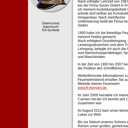
Nach erfolgter Lehrzeit von 198
bei der Firma Sulzer GmbH in Fr
ich meinem Ausbildungsbetrieb 
arbeite dort seither als Konstruk
Anlagenbau. Nach mehrfacher
Umfirmierung heißt die Firma he
Datenschutz
GmbH.
Impressum
NS-Symbole
1993 habe ich die freiwillige Fe
meinem Hobby gemacht.
Nach erfolgtem Grundlehrgang,
Leistungsabzeichen und dem Tr
Lehrgang, belegte ich auch die 
zum Atemschutzgeräteträger, Sp
und Maschinisten.
In der Zeit von 1993 bis 2007 beg
die Position des Schriftführers.
Weiterführende Informationen zu
Feuerwehrdienst erhalten Sie au
Website meiner Feuerwehr
www.ff-mengen.de
.
Im Jahr 2009 heiratete ich meine
Carmen mit der ich bereits seit 
zusammen war.
Im August 2011 kam unser klein
Lukas zur Welt.
Bis zur Geburt unseres Sohnes 
Reisen unser großes, gemeins