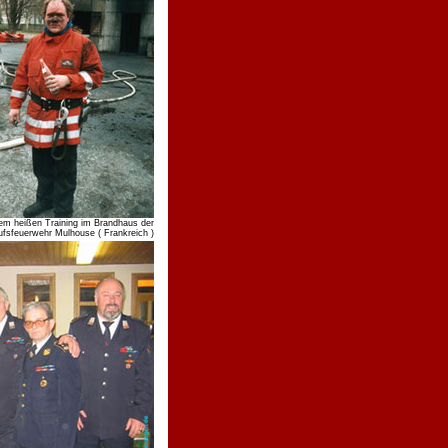
m heißen Training im Brandhaus der
ufsfeuerwehr Mulhouse ( Frankreich )