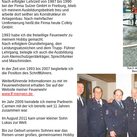
Nach erfolgter Lehrzeit von 1987 bis 1990
bei der Firma Sulzer GmbH in Freiburg, blieb
ich meinem Ausbildungsbetrieb treu und
arbeite dort seither als Konstrukteur im
Anlagenbau. Nach mehrfacher
Umfirmierung heißt die Firma heute Cofely
GmbH.
1993 habe ich die freiwillige Feuerwehr zu
meinem Hobby gemacht.
Nach erfolgtem Grundlehrgang, den
Leistungsabzeichen und dem Trupp- Führer
Lehrgang, belegte ich auch die Ausbildung
zum Atemschutzgeräteträger, Sprechfunker
und Maschinisten.
In der Zeit von 1993 bis 2007 begleitete ich
Nach de
Ber
die Position des Schriftführers.
Weiterführende Informationen zu mir im
Feuerwehrdienst erhalten Sie auf der
Website meiner Feuerwehr
www.ff-mengen.de
.
Im Jahr 2009 heiratete ich meine Partnerin
Carmen mit der ich bereits seit 11 Jahren
zusammen war.
Im August 2011 kam unser kleiner Sohn
Lukas zur Welt.
Bis zur Geburt unseres Sohnes war das
Reisen unser großes, gemeinsames Hobby.