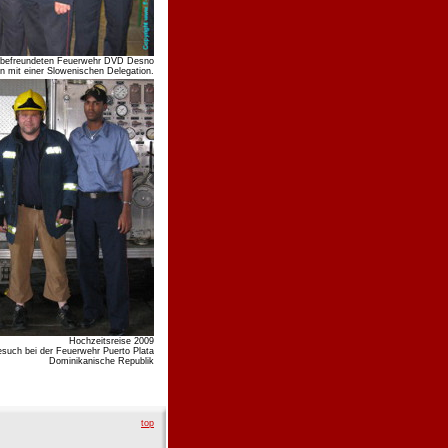
er befreundeten Feuerwehr DVD Desno
n mit einer Slowenischen Delegation.
Hochzeitsreise 2009
such bei der Feuerwehr Puerto Plata
Dominikanische Republik
top