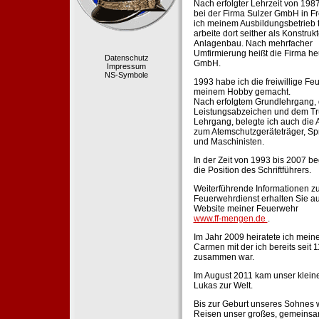
Nach erfolgter Lehrzeit von 198
bei der Firma Sulzer GmbH in Fr
ich meinem Ausbildungsbetrieb 
arbeite dort seither als Konstruk
Anlagenbau. Nach mehrfacher
Umfirmierung heißt die Firma he
Datenschutz
GmbH.
Impressum
NS-Symbole
1993 habe ich die freiwillige Fe
meinem Hobby gemacht.
Nach erfolgtem Grundlehrgang,
Leistungsabzeichen und dem Tr
Lehrgang, belegte ich auch die 
zum Atemschutzgeräteträger, Sp
und Maschinisten.
In der Zeit von 1993 bis 2007 beg
die Position des Schriftführers.
Weiterführende Informationen zu
Feuerwehrdienst erhalten Sie au
Website meiner Feuerwehr
www.ff-mengen.de
.
Im Jahr 2009 heiratete ich meine
Carmen mit der ich bereits seit 
zusammen war.
Im August 2011 kam unser klein
Lukas zur Welt.
Bis zur Geburt unseres Sohnes 
Reisen unser großes, gemeins