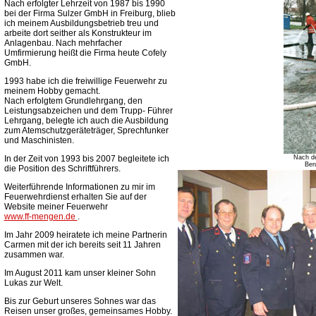
Nach erfolgter Lehrzeit von 1987 bis 1990
bei der Firma Sulzer GmbH in Freiburg, blieb
ich meinem Ausbildungsbetrieb treu und
arbeite dort seither als Konstrukteur im
Anlagenbau. Nach mehrfacher
Umfirmierung heißt die Firma heute Cofely
GmbH.
1993 habe ich die freiwillige Feuerwehr zu
meinem Hobby gemacht.
Nach erfolgtem Grundlehrgang, den
Leistungsabzeichen und dem Trupp- Führer
Lehrgang, belegte ich auch die Ausbildung
zum Atemschutzgeräteträger, Sprechfunker
und Maschinisten.
In der Zeit von 1993 bis 2007 begleitete ich
Nach de
Ber
die Position des Schriftführers.
Weiterführende Informationen zu mir im
Feuerwehrdienst erhalten Sie auf der
Website meiner Feuerwehr
www.ff-mengen.de
.
Im Jahr 2009 heiratete ich meine Partnerin
Carmen mit der ich bereits seit 11 Jahren
zusammen war.
Im August 2011 kam unser kleiner Sohn
Lukas zur Welt.
Bis zur Geburt unseres Sohnes war das
Reisen unser großes, gemeinsames Hobby.