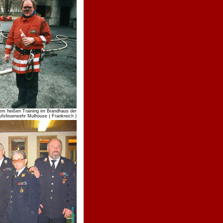
m heißen Training im Brandhaus der
ufsfeuerwehr Mulhouse ( Frankreich )