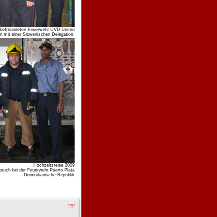
er befreundeten Feuerwehr DVD Desno
n mit einer Slowenischen Delegation.
Hochzeitsreise 2009
such bei der Feuerwehr Puerto Plata
Dominikanische Republik
top