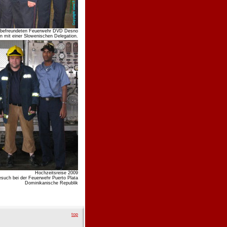
er befreundeten Feuerwehr DVD Desno
n mit einer Slowenischen Delegation.
Hochzeitsreise 2009
such bei der Feuerwehr Puerto Plata
Dominikanische Republik
top