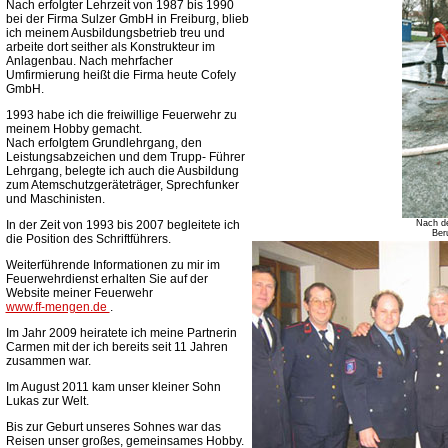
Nach erfolgter Lehrzeit von 1987 bis 1990
bei der Firma Sulzer GmbH in Freiburg, blieb
ich meinem Ausbildungsbetrieb treu und
arbeite dort seither als Konstrukteur im
Anlagenbau. Nach mehrfacher
Umfirmierung heißt die Firma heute Cofely
GmbH.
1993 habe ich die freiwillige Feuerwehr zu
meinem Hobby gemacht.
Nach erfolgtem Grundlehrgang, den
Leistungsabzeichen und dem Trupp- Führer
Lehrgang, belegte ich auch die Ausbildung
zum Atemschutzgeräteträger, Sprechfunker
und Maschinisten.
In der Zeit von 1993 bis 2007 begleitete ich
Nach de
Ber
die Position des Schriftführers.
Weiterführende Informationen zu mir im
Feuerwehrdienst erhalten Sie auf der
Website meiner Feuerwehr
www.ff-mengen.de
.
Im Jahr 2009 heiratete ich meine Partnerin
Carmen mit der ich bereits seit 11 Jahren
zusammen war.
Im August 2011 kam unser kleiner Sohn
Lukas zur Welt.
Bis zur Geburt unseres Sohnes war das
Reisen unser großes, gemeinsames Hobby.