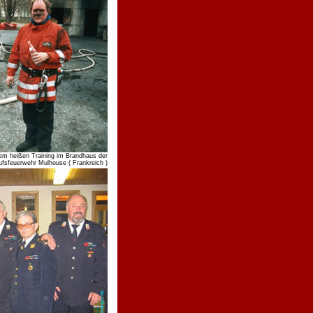
m heißen Training im Brandhaus der
ufsfeuerwehr Mulhouse ( Frankreich )