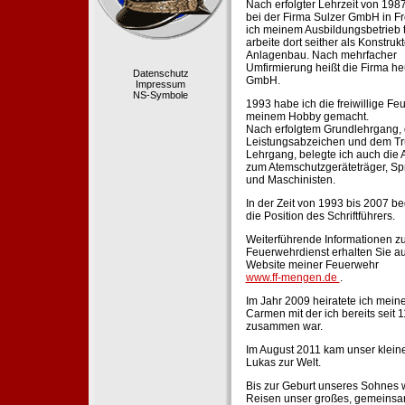
Nach erfolgter Lehrzeit von 198
bei der Firma Sulzer GmbH in Fr
ich meinem Ausbildungsbetrieb 
arbeite dort seither als Konstruk
Anlagenbau. Nach mehrfacher
Umfirmierung heißt die Firma he
Datenschutz
GmbH.
Impressum
NS-Symbole
1993 habe ich die freiwillige Fe
meinem Hobby gemacht.
Nach erfolgtem Grundlehrgang,
Leistungsabzeichen und dem Tr
Lehrgang, belegte ich auch die 
zum Atemschutzgeräteträger, Sp
und Maschinisten.
In der Zeit von 1993 bis 2007 beg
die Position des Schriftführers.
Weiterführende Informationen zu
Feuerwehrdienst erhalten Sie au
Website meiner Feuerwehr
www.ff-mengen.de
.
Im Jahr 2009 heiratete ich meine
Carmen mit der ich bereits seit 
zusammen war.
Im August 2011 kam unser klein
Lukas zur Welt.
Bis zur Geburt unseres Sohnes 
Reisen unser großes, gemeins