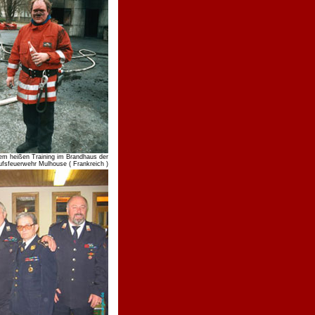
m heißen Training im Brandhaus der
ufsfeuerwehr Mulhouse ( Frankreich )