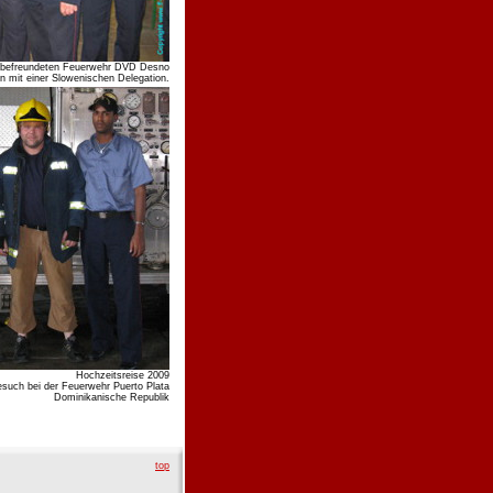
er befreundeten Feuerwehr DVD Desno
n mit einer Slowenischen Delegation.
Hochzeitsreise 2009
such bei der Feuerwehr Puerto Plata
Dominikanische Republik
top