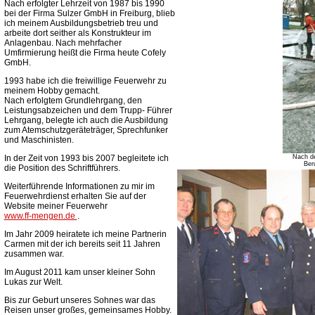
Nach erfolgter Lehrzeit von 1987 bis 1990
bei der Firma Sulzer GmbH in Freiburg, blieb
ich meinem Ausbildungsbetrieb treu und
arbeite dort seither als Konstrukteur im
Anlagenbau. Nach mehrfacher
Umfirmierung heißt die Firma heute Cofely
GmbH.
1993 habe ich die freiwillige Feuerwehr zu
meinem Hobby gemacht.
Nach erfolgtem Grundlehrgang, den
Leistungsabzeichen und dem Trupp- Führer
Lehrgang, belegte ich auch die Ausbildung
zum Atemschutzgeräteträger, Sprechfunker
und Maschinisten.
In der Zeit von 1993 bis 2007 begleitete ich
Nach de
Ber
die Position des Schriftführers.
Weiterführende Informationen zu mir im
Feuerwehrdienst erhalten Sie auf der
Website meiner Feuerwehr
www.ff-mengen.de
.
Im Jahr 2009 heiratete ich meine Partnerin
Carmen mit der ich bereits seit 11 Jahren
zusammen war.
Im August 2011 kam unser kleiner Sohn
Lukas zur Welt.
Bis zur Geburt unseres Sohnes war das
Reisen unser großes, gemeinsames Hobby.