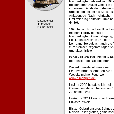
Nach erfolgter Lehrzeit von 198
bei der Firma Sulzer GmbH in Fr
ich meinem Ausbildungsbetrieb 
arbeite dort seither als Konstruk
Anlagenbau. Nach mehrfacher
Umfirmierung heißt die Firma he
Datenschutz
GmbH.
Impressum
NS-Symbole
1993 habe ich die freiwillige Fe
meinem Hobby gemacht.
Nach erfolgtem Grundlehrgang,
Leistungsabzeichen und dem Tr
Lehrgang, belegte ich auch die 
zum Atemschutzgeräteträger, Sp
und Maschinisten.
In der Zeit von 1993 bis 2007 beg
die Position des Schriftführers.
Weiterführende Informationen zu
Feuerwehrdienst erhalten Sie au
Website meiner Feuerwehr
www.ff-mengen.de
.
Im Jahr 2009 heiratete ich meine
Carmen mit der ich bereits seit 
zusammen war.
Im August 2011 kam unser klein
Lukas zur Welt.
Bis zur Geburt unseres Sohnes 
Reisen unser großes, gemeins