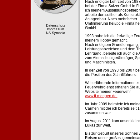
Nach erfolgter Lehrzeit von 198
bei der Firma Sulzer GmbH in Fr
ich meinem Ausbildungsbetrieb 
arbeite dort seither als Konstruk
Anlagenbau. Nach mehrfacher
Umfirmierung heißt die Firma he
Datenschutz
GmbH.
Impressum
NS-Symbole
1993 habe ich die freiwillige Fe
meinem Hobby gemacht.
Nach erfolgtem Grundlehrgang,
Leistungsabzeichen und dem Tr
Lehrgang, belegte ich auch die 
zum Atemschutzgeräteträger, Sp
und Maschinisten.
In der Zeit von 1993 bis 2007 beg
die Position des Schriftführers.
Weiterführende Informationen zu
Feuerwehrdienst erhalten Sie au
Website meiner Feuerwehr
www.ff-mengen.de
.
Im Jahr 2009 heiratete ich meine
Carmen mit der ich bereits seit 
zusammen war.
Im August 2011 kam unser klein
Lukas zur Welt.
Bis zur Geburt unseres Sohnes 
Reisen unser großes, gemeins