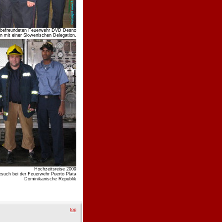
er befreundeten Feuerwehr DVD Desno
n mit einer Slowenischen Delegation.
Hochzeitsreise 2009
such bei der Feuerwehr Puerto Plata
Dominikanische Republik
top