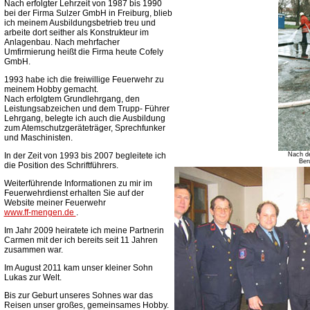
Nach erfolgter Lehrzeit von 1987 bis 1990
bei der Firma Sulzer GmbH in Freiburg, blieb
ich meinem Ausbildungsbetrieb treu und
arbeite dort seither als Konstrukteur im
Anlagenbau. Nach mehrfacher
Umfirmierung heißt die Firma heute Cofely
GmbH.
1993 habe ich die freiwillige Feuerwehr zu
meinem Hobby gemacht.
Nach erfolgtem Grundlehrgang, den
Leistungsabzeichen und dem Trupp- Führer
Lehrgang, belegte ich auch die Ausbildung
zum Atemschutzgeräteträger, Sprechfunker
und Maschinisten.
In der Zeit von 1993 bis 2007 begleitete ich
Nach de
Ber
die Position des Schriftführers.
Weiterführende Informationen zu mir im
Feuerwehrdienst erhalten Sie auf der
Website meiner Feuerwehr
www.ff-mengen.de
.
Im Jahr 2009 heiratete ich meine Partnerin
Carmen mit der ich bereits seit 11 Jahren
zusammen war.
Im August 2011 kam unser kleiner Sohn
Lukas zur Welt.
Bis zur Geburt unseres Sohnes war das
Reisen unser großes, gemeinsames Hobby.