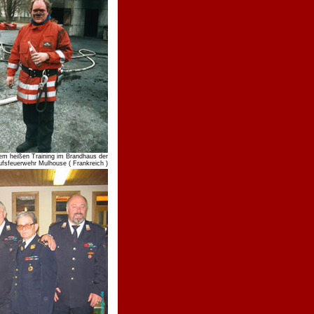
m heißen Training im Brandhaus der
ufsfeuerwehr Mulhouse ( Frankreich )