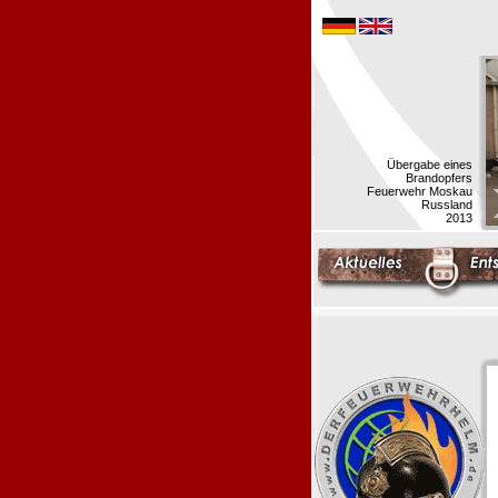
Übergabe eines
Brandopfers
Feuerwehr Moskau
Russland
2013