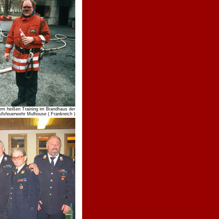
m heißen Training im Brandhaus der
ufsfeuerwehr Mulhouse ( Frankreich )