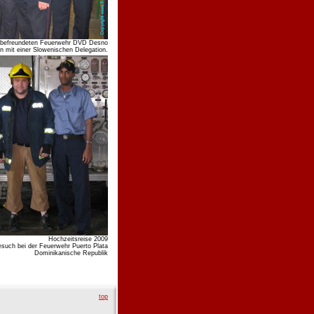
er befreundeten Feuerwehr DVD Desno
n mit einer Slowenischen Delegation.
Hochzeitsreise 2009
such bei der Feuerwehr Puerto Plata
Dominikanische Republik
top