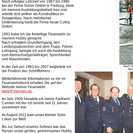
Nach erfolgter Lehrzeit von 1987 bis 1990
bei der Firma Sulzer GmbH in Freiburg, blieb
ich meinem Ausbildungsbetrieb treu und
arbeite dort seither als Konstrukteur im
Anlagenbau. Nach mehrfacher
Umfirmierung heißt die Firma heute Cofely
GmbH.
1993 habe ich die freiwillige Feuerwehr zu
meinem Hobby gemacht.
Nach erfolgtem Grundlehrgang, den
Leistungsabzeichen und dem Trupp- Führer
Lehrgang, belegte ich auch die Ausbildung
zum Atemschutzgeräteträger, Sprechfunker
und Maschinisten.
In der Zeit von 1993 bis 2007 begleitete ich
Nach de
Ber
die Position des Schriftführers.
Weiterführende Informationen zu mir im
Feuerwehrdienst erhalten Sie auf der
Website meiner Feuerwehr
www.ff-mengen.de
.
Im Jahr 2009 heiratete ich meine Partnerin
Carmen mit der ich bereits seit 11 Jahren
zusammen war.
Im August 2011 kam unser kleiner Sohn
Lukas zur Welt.
Bis zur Geburt unseres Sohnes war das
Reisen unser großes, gemeinsames Hobby.