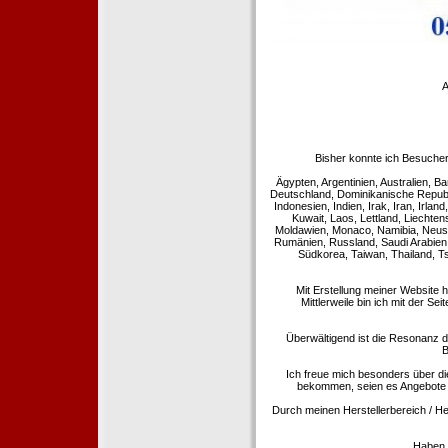
A
Bisher konnte ich Besucher
Ägypten, Argentinien, Australien, Ba
Deutschland, Dominikanische Republi
Indonesien, Indien, Irak, Iran, Irla
Kuwait, Laos, Lettland, Liechte
Moldawien, Monaco, Namibia, Neusee
Rumänien, Russland, Saudi Arabien,
Südkorea, Taiwan, Thailand, T
Mit Erstellung meiner Website 
Mittlerweile bin ich mit der Se
Überwältigend ist die Resonanz de
B
Ich freue mich besonders über di
bekommen, seien es Angebote 
Durch meinen Herstellerbereich / He
Haben S