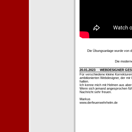
Die Übungsanlage wurde von d
Die moderne
20.01.2023
WEBDESIGNER GE
Für verschiedene kleine Korrekture
ambitionierten Webdesigner, der mir b
halten.
Ich kenne mich mit Helmen aus aber l
Wenn sich jemand angesprochen fühl
Nachricht sehr freuen.
Markus
www.derfeuerwehrhelm.de