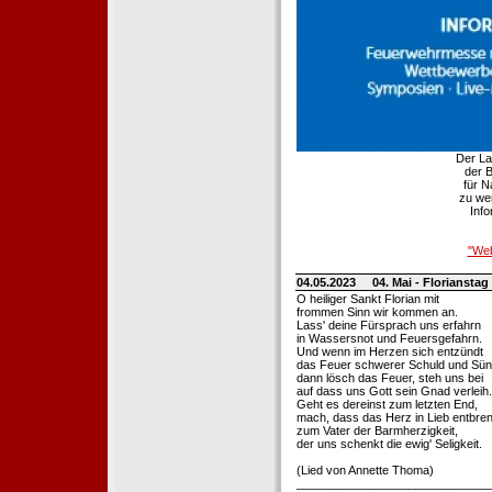
Der La
der B
für 
zu wer
Info
"Web
04.05.2023
04. Mai - Florianstag
O heiliger Sankt Florian mit
frommen Sinn wir kommen an.
Lass' deine Fürsprach uns erfahrn
in Wassersnot und Feuersgefahrn.
Und wenn im Herzen sich entzündt
das Feuer schwerer Schuld und Sün
dann lösch das Feuer, steh uns bei
auf dass uns Gott sein Gnad verleih.
Geht es dereinst zum letzten End,
mach, dass das Herz in Lieb entbren
zum Vater der Barmherzigkeit,
der uns schenkt die ewig' Seligkeit.
(Lied von Annette Thoma)
_____________________________