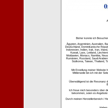
A
Bisher konnte ich Besucher
Ägypten, Argentinien, Australien, Ba
Deutschland, Dominikanische Republi
Indonesien, Indien, Irak, Iran, Irla
Kuwait, Laos, Lettland, Liechte
Moldawien, Monaco, Namibia, Neusee
Rumänien, Russland, Saudi Arabien,
Südkorea, Taiwan, Thailand, T
Mit Erstellung meiner Website 
Mittlerweile bin ich mit der Se
Überwältigend ist die Resonanz de
B
Ich freue mich besonders über di
bekommen, seien es Angebote 
Durch meinen Herstellerbereich / He
Haben S