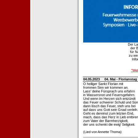
Der La
der B
für 
zu wer
Info
"Web
04.05.2023
04. Mai - Florianstag
O heiliger Sankt Florian mit
frommen Sinn wir kommen an.
Lass' deine Fürsprach uns erfahrn
in Wassersnot und Feuersgefahrn.
Und wenn im Herzen sich entzündt
das Feuer schwerer Schuld und Sün
dann lösch das Feuer, steh uns bei
auf dass uns Gott sein Gnad verleih.
Geht es dereinst zum letzten End,
mach, dass das Herz in Lieb entbren
zum Vater der Barmherzigkeit,
der uns schenkt die ewig' Seligkeit.
(Lied von Annette Thoma)
_____________________________