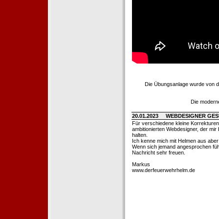
Die Übungsanlage wurde von d
Die moderne
20.01.2023
WEBDESIGNER GE
Für verschiedene kleine Korrekture
ambitionierten Webdesigner, der mir b
halten.
Ich kenne mich mit Helmen aus aber l
Wenn sich jemand angesprochen fühl
Nachricht sehr freuen.
Markus
www.derfeuerwehrhelm.de