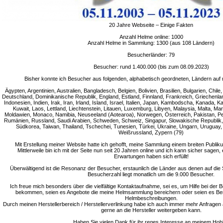
20 Jahre Webseite – Einige Fakten
Anzahl Helme online: 1000
Anzahl Helme in Sammlung: 1300 (aus 108 Ländern)
Besucherländer: 79
Besucher: rund 1.400.000 (bis zum 08.09.2023)
Bisher konnte ich Besucher aus folgenden, alphabetisch geordneten, Ländern auf 
Ägypten, Argentinien, Australien, Bangladesch, Belgien, Bolivien, Brasilien, Bulgarien, Chi
Deutschland, Dominikanische Republik, England, Estland, Finnland, Frankreich, Griechenla
Indonesien, Indien, Irak, Iran, Irland, Island, Israel, Italien, Japan, Kambodscha, Kanada, 
Kuwait, Laos, Lettland, Liechtenstein, Litauen, Luxemburg, Libyen, Malaysia, Malta, M
Moldawien, Monaco, Namibia, Neuseeland (Aotearoa), Norwegen, Österreich, Pakistan, Peru
Rumänien, Russland, Saudi Arabien, Schweden, Schweiz, Singapur, Slowakische Republik, 
Südkorea, Taiwan, Thailand, Tschechei, Tunesien, Türkei, Ukraine, Ungarn, Uruguay
Weißrussland, Zypern (79)
Mit Erstellung meiner Website hatte ich gehofft, meine Sammlung einem breiten Publik
Mittlerweile bin ich mit der Seite nun seit 20 Jahren online und ich kann sicher sagen,
Erwartungen haben sich erfüllt!
Überwältigend ist die Resonanz der Besucher, erstaunlich die Länder aus denen auf die S
Besucherzahl liegt monatlich um die 9.000 Besucher.
Ich freue mich besonders über die vielfältige Kontaktaufnahme, sei es, um Hilfe bei de
bekommen, seien es Angebote die meine Helmsammlung bereichern oder seien es Be
Helmbeschreibungen.
Durch meinen Herstellerbereich / Herstellerverlinkung habe ich auch immer mehr Anfragen 
gerne an die Hersteller weitergeben kann.
Haben Sie vielen Dank für ihr reges Interesse an meinem Hob