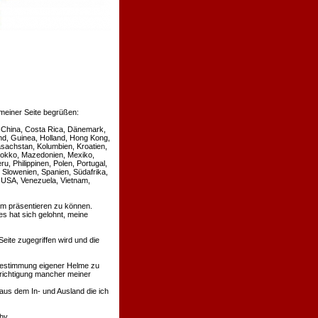
meiner Seite begrüßen:
le, China, Costa Rica, Dänemark,
nd, Guinea, Holland, Hong Kong,
Kasachstan, Kolumbien, Kroatien,
arokko, Mazedonien, Mexiko,
, Philippinen, Polen, Portugal,
Slowenien, Spanien, Südafrika,
, USA, Venezuela, Vietnam,
um präsentieren zu können.
 es hat sich gelohnt, meine
eite zugegriffen wird und die
r Bestimmung eigener Helme zu
richtigung mancher meiner
aus dem In- und Ausland die ich
by.