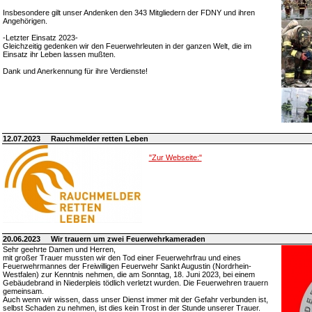
Insbesondere gilt unser Andenken den 343 Mitgliedern der FDNY und ihren
Angehörigen.
-Letzter Einsatz 2023-
Gleichzeitig gedenken wir den Feuerwehrleuten in der ganzen Welt, die im
Einsatz ihr Leben lassen mußten.
Dank und Anerkennung für ihre Verdienste!
12.07.2023
Rauchmelder retten Leben
"Zur Webseite:"
20.06.2023
Wir trauern um zwei Feuerwehrkameraden
Sehr geehrte Damen und Herren,
mit großer Trauer mussten wir den Tod einer Feuerwehrfrau und eines
Feuerwehrmannes der Freiwilligen Feuerwehr Sankt Augustin (Nordrhein-
Westfalen) zur Kenntnis nehmen, die am Sonntag, 18. Juni 2023, bei einem
Gebäudebrand in Niederpleis tödlich verletzt wurden. Die Feuerwehren trauern
gemeinsam.
Auch wenn wir wissen, dass unser Dienst immer mit der Gefahr verbunden ist,
selbst Schaden zu nehmen, ist dies kein Trost in der Stunde unserer Trauer.