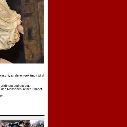
errscht, an denen gekämpft wird
verkündet und gesagt:
rden den Menschen seiner Gnade!
lt!