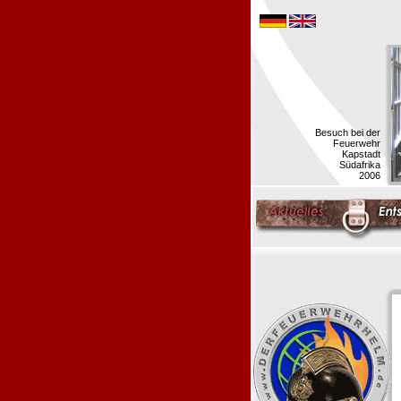
Besuch bei der
Feuerwehr
Kapstadt
Südafrika
2006