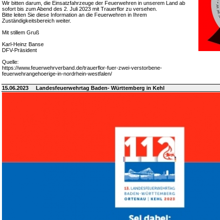
Wir bitten darum, die Einsatzfahrzeuge der Feuerwehren in unserem Land ab
sofort bis zum Abend des 2. Juli 2023 mit Trauerflor zu versehen.
Bitte leiten Sie diese Information an die Feuerwehren in Ihrem
Zuständigkeitsbereich weiter.
Mit stillem Gruß
Karl-Heinz Banse
DFV-Präsident
Quelle:
https://www.feuerwehrverband.de/trauerflor-fuer-zwei-verstorbene-
feuerwehrangehoerige-in-nordrhein-westfalen/
15.06.2023
Landesfeuerwehrtag Baden- Württemberg in Kehl