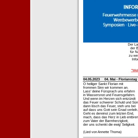
Der La
der B
für 
zu wer
Info
"Web
04.05.2023
04. Mai - Florianstag
O heiliger Sankt Florian mit
frommen Sinn wir kommen an.
Lass' deine Fürsprach uns erfahrn
in Wassersnot und Feuersgefahrn.
Und wenn im Herzen sich entzündt
das Feuer schwerer Schuld und Sün
dann lösch das Feuer, steh uns bei
auf dass uns Gott sein Gnad verleih.
Geht es dereinst zum letzten End,
mach, dass das Herz in Lieb entbren
zum Vater der Barmherzigkeit,
der uns schenkt die ewig' Seligkeit.
(Lied von Annette Thoma)
_____________________________