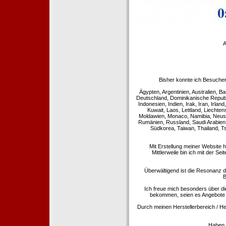
A
Bisher konnte ich Besucher
Ägypten, Argentinien, Australien, Ba
Deutschland, Dominikanische Republi
Indonesien, Indien, Irak, Iran, Irla
Kuwait, Laos, Lettland, Liechte
Moldawien, Monaco, Namibia, Neusee
Rumänien, Russland, Saudi Arabien,
Südkorea, Taiwan, Thailand, T
Mit Erstellung meiner Website 
Mittlerweile bin ich mit der Se
Überwältigend ist die Resonanz de
B
Ich freue mich besonders über di
bekommen, seien es Angebote 
Durch meinen Herstellerbereich / He
Haben S