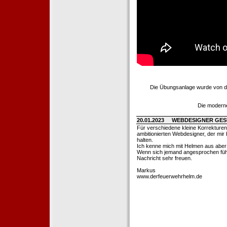
Die Übungsanlage wurde von d
Die moderne
20.01.2023
WEBDESIGNER GE
Für verschiedene kleine Korrekture
ambitionierten Webdesigner, der mir b
halten.
Ich kenne mich mit Helmen aus aber l
Wenn sich jemand angesprochen fühl
Nachricht sehr freuen.
Markus
www.derfeuerwehrhelm.de