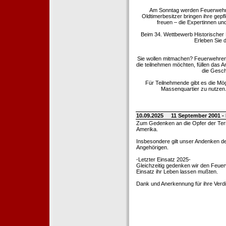
Am Sonntag werden Feuerwehrold
Oldtimerbesitzer bringen ihre gep
freuen – die Expertinnen un
Beim 34. Wettbewerb Historischer
Erleben Sie d
Sie wollen mitmachen? Feuerwehren
die teilnehmen möchten, füllen das 
die Gesch
Für Teilnehmende gibt es die Mö
Massenquartier zu nutzen. 
10.09.2025
11 September 2001 -
Zum Gedenken an die Opfer der Terro
Amerika.
Insbesondere gilt unser Andenken de
Angehörigen.
-Letzter Einsatz 2025-
Gleichzeitig gedenken wir den Feuerw
Einsatz ihr Leben lassen mußten.
Dank und Anerkennung für ihre Verd