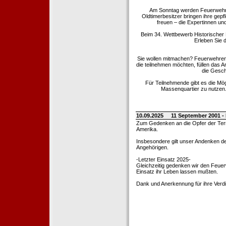
Am Sonntag werden Feuerwehrold
Oldtimerbesitzer bringen ihre gep
freuen – die Expertinnen un
Beim 34. Wettbewerb Historischer
Erleben Sie d
Sie wollen mitmachen? Feuerwehren
die teilnehmen möchten, füllen das 
die Gesch
Für Teilnehmende gibt es die Mö
Massenquartier zu nutzen. 
10.09.2025
11 September 2001 -
Zum Gedenken an die Opfer der Terro
Amerika.
Insbesondere gilt unser Andenken de
Angehörigen.
-Letzter Einsatz 2025-
Gleichzeitig gedenken wir den Feuerw
Einsatz ihr Leben lassen mußten.
Dank und Anerkennung für ihre Verd