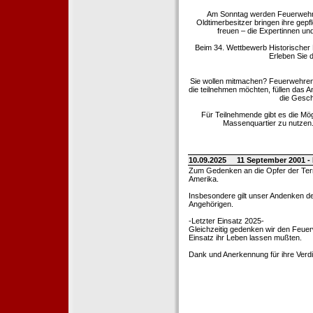
Am Sonntag werden Feuerwehrold
Oldtimerbesitzer bringen ihre gep
freuen – die Expertinnen un
Beim 34. Wettbewerb Historischer
Erleben Sie d
Sie wollen mitmachen? Feuerwehren
die teilnehmen möchten, füllen das 
die Gesch
Für Teilnehmende gibt es die Mö
Massenquartier zu nutzen. 
10.09.2025
11 September 2001 -
Zum Gedenken an die Opfer der Terro
Amerika.
Insbesondere gilt unser Andenken de
Angehörigen.
-Letzter Einsatz 2025-
Gleichzeitig gedenken wir den Feuerw
Einsatz ihr Leben lassen mußten.
Dank und Anerkennung für ihre Verd