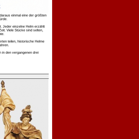
daraus einmal eine der größten
ürde.
. Jeder einzelne Helm erzählt
t. Viele Stücke sind selten,
te.
rten teilen, historische Helme
ahren.
h in den vergangenen drei