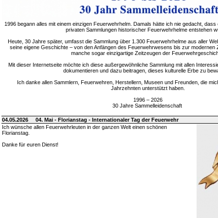
1996 begann alles mit einem einzigen Feuerwehrhelm. Damals hätte ich nie gedacht, dass 
privaten Sammlungen historischer Feuerwehrhelme entstehen w
Heute, 30 Jahre später, umfasst die Sammlung über 1.300 Feuerwehrhelme aus aller Welt
seine eigene Geschichte – von den Anfängen des Feuerwehrwesens bis zur modernen Zei
manche sogar einzigartige Zeitzeugen der Feuerwehrgeschich
Mit dieser Internetseite möchte ich diese außergewöhnliche Sammlung mit allen Interessie
dokumentieren und dazu beitragen, dieses kulturelle Erbe zu bew
Ich danke allen Sammlern, Feuerwehren, Herstellern, Museen und Freunden, die mic
Jahrzehnten unterstützt haben.
1996 – 2026
30 Jahre Sammelleidenschaft
04.05.2026
04. Mai - Florianstag - Internationaler Tag der Feuerwehr
Ich wünsche allen Feuerwehrleuten in der ganzen Welt einen schönen
Florianstag.
Danke für euren Dienst!