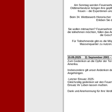
Am Sonntag werden Feuerwehrold
Oldtimerbesitzer bringen ihre gep
freuen – die Expertinnen un
Beim 34. Wettbewerb Historischer
Erleben Sie d
Sie wollen mitmachen? Feuerwehren
die teilnehmen möchten, füllen das 
die Gesch
Für Teilnehmende gibt es die Mö
Massenquartier zu nutzen. 
10.09.2025
11 September 2001 -
Zum Gedenken an die Opfer der Terro
Amerika.
Insbesondere gilt unser Andenken de
Angehörigen.
-Letzter Einsatz 2025-
Gleichzeitig gedenken wir den Feuerw
Einsatz ihr Leben lassen mußten.
Dank und Anerkennung für ihre Verd