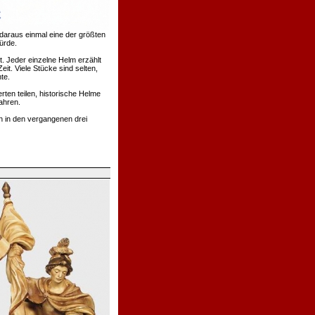
daraus einmal eine der größten
ürde.
. Jeder einzelne Helm erzählt
t. Viele Stücke sind selten,
te.
rten teilen, historische Helme
ahren.
h in den vergangenen drei