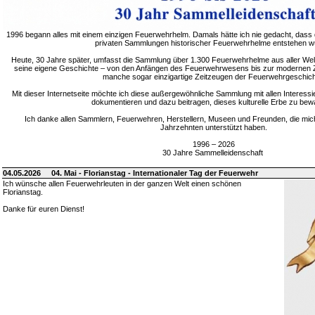
1996 begann alles mit einem einzigen Feuerwehrhelm. Damals hätte ich nie gedacht, dass 
privaten Sammlungen historischer Feuerwehrhelme entstehen w
Heute, 30 Jahre später, umfasst die Sammlung über 1.300 Feuerwehrhelme aus aller Welt
seine eigene Geschichte – von den Anfängen des Feuerwehrwesens bis zur modernen Zei
manche sogar einzigartige Zeitzeugen der Feuerwehrgeschich
Mit dieser Internetseite möchte ich diese außergewöhnliche Sammlung mit allen Interessie
dokumentieren und dazu beitragen, dieses kulturelle Erbe zu bew
Ich danke allen Sammlern, Feuerwehren, Herstellern, Museen und Freunden, die mic
Jahrzehnten unterstützt haben.
1996 – 2026
30 Jahre Sammelleidenschaft
04.05.2026
04. Mai - Florianstag - Internationaler Tag der Feuerwehr
Ich wünsche allen Feuerwehrleuten in der ganzen Welt einen schönen
Florianstag.
Danke für euren Dienst!