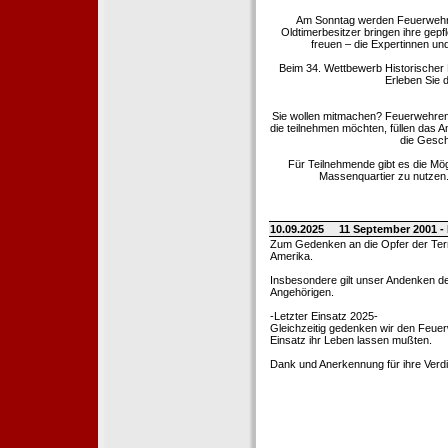
Am Sonntag werden Feuerwehrold
Oldtimerbesitzer bringen ihre gep
freuen – die Expertinnen un
Beim 34. Wettbewerb Historischer
Erleben Sie d
Sie wollen mitmachen? Feuerwehren
die teilnehmen möchten, füllen das 
die Gesch
Für Teilnehmende gibt es die Mö
Massenquartier zu nutzen. 
10.09.2025
11 September 2001 -
Zum Gedenken an die Opfer der Terro
Amerika.
Insbesondere gilt unser Andenken de
Angehörigen.
-Letzter Einsatz 2025-
Gleichzeitig gedenken wir den Feuerw
Einsatz ihr Leben lassen mußten.
Dank und Anerkennung für ihre Verd