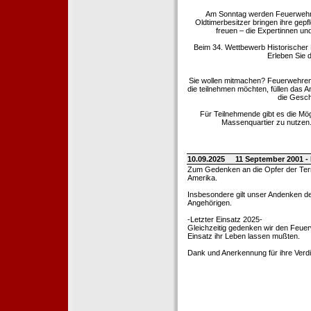
Am Sonntag werden Feuerwehrold
Oldtimerbesitzer bringen ihre gep
freuen – die Expertinnen un
Beim 34. Wettbewerb Historischer
Erleben Sie d
Sie wollen mitmachen? Feuerwehren
die teilnehmen möchten, füllen das 
die Gesch
Für Teilnehmende gibt es die Mö
Massenquartier zu nutzen. 
10.09.2025
11 September 2001 -
Zum Gedenken an die Opfer der Terro
Amerika.
Insbesondere gilt unser Andenken de
Angehörigen.
-Letzter Einsatz 2025-
Gleichzeitig gedenken wir den Feuerw
Einsatz ihr Leben lassen mußten.
Dank und Anerkennung für ihre Verd