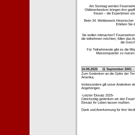
Am Sonntag werden Feuerwehrold
Oldtimerbesitzer bringen ihre gep
freuen – die Expertinnen un
Beim 34. Wettbewerb Historischer
Erleben Sie d
Sie wollen mitmachen? Feuerwehren
die teilnehmen möchten, füllen das 
die Gesch
Für Teilnehmende gibt es die Mö
Massenquartier zu nutzen. 
10.09.2025
11 September 2001 -
Zum Gedenken an die Opfer der Terro
Amerika.
Insbesondere gilt unser Andenken de
Angehörigen.
-Letzter Einsatz 2025-
Gleichzeitig gedenken wir den Feuerw
Einsatz ihr Leben lassen mußten.
Dank und Anerkennung für ihre Verd