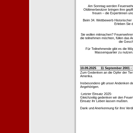
Am Sonntag werden Feuerwehrold
Oldtimerbesitzer bringen ihre gep
freuen – die Expertinnen un
Beim 34. Wettbewerb Historischer
Erleben Sie d
Sie wollen mitmachen? Feuerwehren
die teilnehmen möchten, füllen das 
die Gesch
Für Teilnehmende gibt es die Mö
Massenquartier zu nutzen. 
10.09.2025
11 September 2001 -
Zum Gedenken an die Opfer der Terro
Amerika.
Insbesondere gilt unser Andenken de
Angehörigen.
-Letzter Einsatz 2025-
Gleichzeitig gedenken wir den Feuerw
Einsatz ihr Leben lassen mußten.
Dank und Anerkennung für ihre Verd