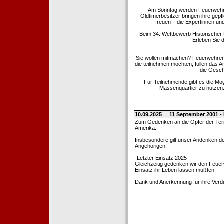
Am Sonntag werden Feuerwehrold
Oldtimerbesitzer bringen ihre gep
freuen – die Expertinnen un
Beim 34. Wettbewerb Historischer
Erleben Sie d
Sie wollen mitmachen? Feuerwehren
die teilnehmen möchten, füllen das 
die Gesch
Für Teilnehmende gibt es die Mö
Massenquartier zu nutzen. 
10.09.2025
11 September 2001 -
Zum Gedenken an die Opfer der Terro
Amerika.
Insbesondere gilt unser Andenken de
Angehörigen.
-Letzter Einsatz 2025-
Gleichzeitig gedenken wir den Feuerw
Einsatz ihr Leben lassen mußten.
Dank und Anerkennung für ihre Verd